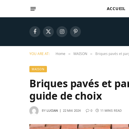
ACCUEIL
Facebook
X
Instagram
Pinterest
(Twitter)
YOU ARE AT:
Home
MAISON
Briques pavés et parp
»
»
MAISON
Briques pavés et par
guide de choix
BY
LUCIAN
22 MAI 2024
0
11 MINS READ