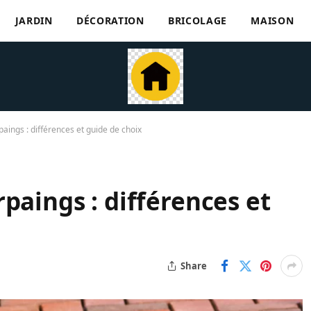
JARDIN
DÉCORATION
BRICOLAGE
MAISON
aings : différences et guide de choix
paings : différences et
Share