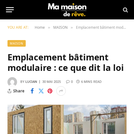
YOU ARE AT:
Home
MAISON
Emplacement bâtiment modulaire : ce que dit la loi
»
»
MAISON
Emplacement bâtiment
modulaire : ce que dit la loi
BY
LUCIAN
30 MAI 2025
0
6 MINS READ
Share