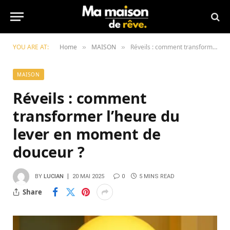
YOU ARE AT:
Home
MAISON
Réveils : comment transformer l’heure du lever en moment de douceur ?
»
»
MAISON
Réveils : comment
transformer l’heure du
lever en moment de
douceur ?
BY
LUCIAN
20 MAI 2025
0
5 MINS READ
Share