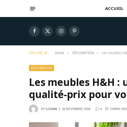
ACCUEIL
Facebook
X
Instagram
Pinterest
(Twitter)
YOU ARE AT:
Home
DÉCORATION
Les meubles H&H 
»
»
DÉCORATION
Les meubles H&H : u
qualité-prix pour vo
BY
LUCIAN
26 NOVEMBRE 2024
0
3 MINS RE