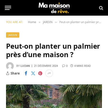
YOU ARE AT:
Home
JARDIN
Peut-on planter un palmier près d’une maison ?
»
»
JARDIN
Peut-on planter un palmier
près d’une maison ?
BY
LUCIAN
21 DÉCEMBRE 2024
0
4 MINS READ
Share