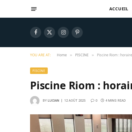
ACCUEIL
Facebook
X
Instagram
Pinterest
(Twitter)
YOU ARE AT:
Home
PISCINE
Piscine Riom : horaire
»
»
PISCINE
Piscine Riom : horair
BY
LUCIAN
12 AOÛT 2025
0
4 MINS READ