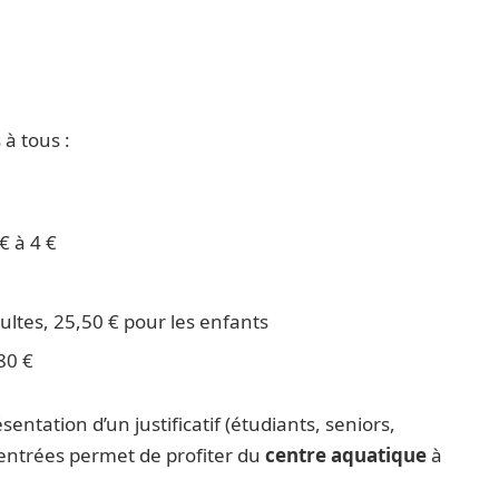
 à tous :
 € à 4 €
dultes, 25,50 € pour les enfants
80 €
entation d’un justificatif (étudiants, seniors,
0 entrées permet de profiter du
centre aquatique
à