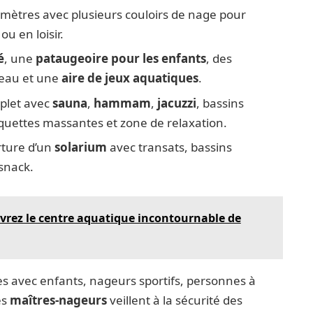
5 mètres avec plusieurs couloirs de nage pour
ou en loisir.
é
, une
pataugeoire pour les enfants
, des
d’eau et une
aire de jeux aquatiques
.
plet avec
sauna
,
hammam
,
jacuzzi
, bassins
quettes massantes et zone de relaxation.
rture d’un
solarium
avec transats, bassins
snack.
uvrez le centre aquatique incontournable de
les avec enfants, nageurs sportifs, personnes à
es
maîtres-nageurs
veillent à la sécurité des