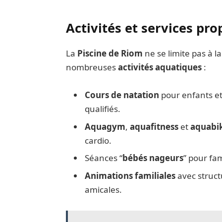
Activités et services pr
La
Piscine de Riom
ne se limite pas à l
nombreuses
activités aquatiques
:
Cours de natation
pour enfants et
qualifiés.
Aquagym
,
aquafitness
et
aquabi
cardio.
Séances “
bébés nageurs
” pour fam
Animations familiales
avec struct
amicales.