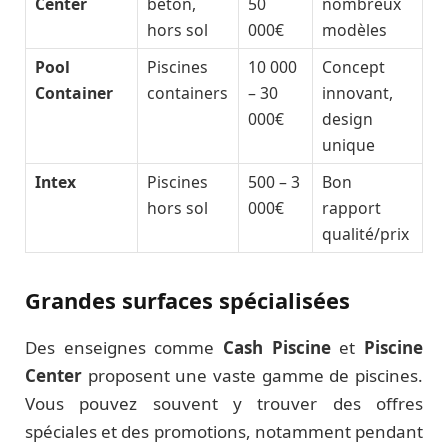
Center
béton,
50
nombreux
hors sol
000€
modèles
Pool
Piscines
10 000
Concept
Container
containers
– 30
innovant,
000€
design
unique
Intex
Piscines
500 – 3
Bon
hors sol
000€
rapport
qualité/prix
Grandes surfaces spécialisées
Des enseignes comme
Cash Piscine
et
Piscine
Center
proposent une vaste gamme de piscines.
Vous pouvez souvent y trouver des offres
spéciales et des promotions, notamment pendant