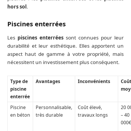
hors sol
.
Piscines enterrées
Les
piscines enterrées
sont connues pour leur
durabilité et leur esthétique. Elles apportent un
aspect haut de gamme à votre propriété, mais
nécessitent un investissement plus conséquent.
Type de
Avantages
Inconvénients
Coû
piscine
moy
enterrée
Piscine
Personnalisable,
Coût élevé,
20 0
en béton
très durable
travaux longs
– 40
000