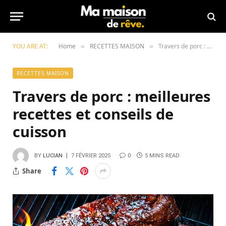
YOU ARE AT:
Home
RECETTES MAISON
Travers de porc : meilleures recettes et conseils de cuisson
»
»
RECETTES MAISON
Travers de porc : meilleures
recettes et conseils de
cuisson
BY
LUCIAN
7 FÉVRIER 2025
0
5 MINS READ
Share