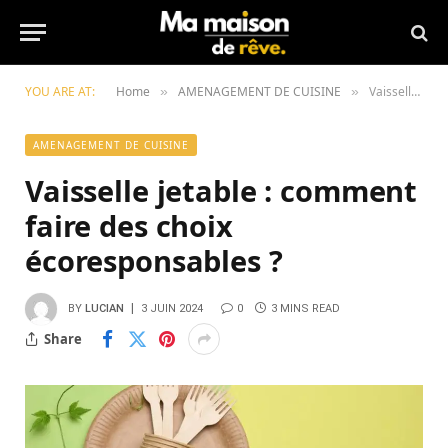
YOU ARE AT:
Home
AMENAGEMENT DE CUISINE
Vaisselle jetable : comment faire des choix écoresponsables ?
»
»
AMENAGEMENT DE CUISINE
Vaisselle jetable : comment
faire des choix
écoresponsables ?
BY
LUCIAN
3 JUIN 2024
0
3 MINS READ
Share