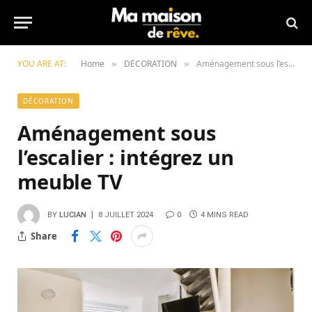
YOU ARE AT:
Home
DÉCORATION
Aménagement sous l’escalier : intégrez un meuble TV
»
»
DÉCORATION
Aménagement sous
l’escalier : intégrez un
meuble TV
BY
LUCIAN
8 JUILLET 2024
0
4 MINS READ
Share