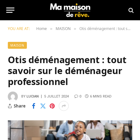
YOU ARE AT:
Home
MAISON
Otis déménagement : tout savoir sur le déménageur professionnel
»
»
MAISON
Otis déménagement : tout
savoir sur le déménageur
professionnel
BY
LUCIAN
5 JUILLET 2024
0
6 MINS READ
Share