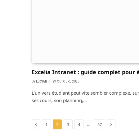
Excelia Intranet : guide complet pour 
BY
LUCIAN
23 OCTOBRE 2025
L’univers étudiant peut vite sembler complexe, surt
ses cours, son planning,…
Previous
Next
…
1
2
3
4
57