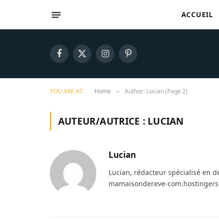
ACCUEIL
Facebook
X
Instagram
Pinterest
(Twitter)
YOU ARE AT:
Home
Author: Lucian (Page 2)
»
AUTEUR/AUTRICE :
LUCIAN
Lucian
Lucian, rédacteur spécialisé en d
mamaisondereve-com.hostingersi