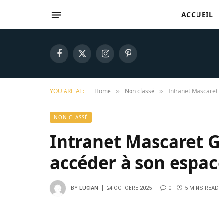
ACCUEIL
Facebook
X
Instagram
Pinterest
(Twitter)
YOU ARE AT:
Home
Non classé
Intranet Mascaret
»
»
NON CLASSÉ
Intranet Mascaret 
accéder à son espac
BY
LUCIAN
24 OCTOBRE 2025
0
5 MINS READ