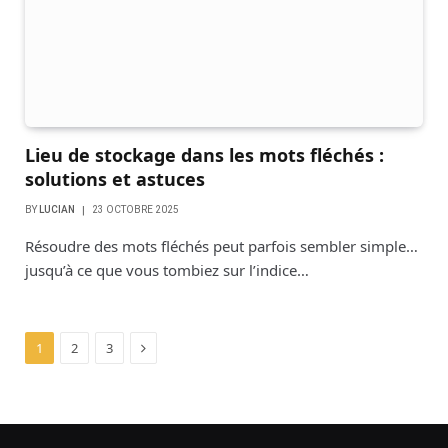
Lieu de stockage dans les mots fléchés :
solutions et astuces
BY
LUCIAN
23 OCTOBRE 2025
Résoudre des mots fléchés peut parfois sembler simple…
jusqu’à ce que vous tombiez sur l’indice…
Next
1
2
3