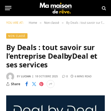
YOU ARE AT:
Home
Non classé
By Deals : tout savoir sur l’entreprise DealbyDeal et ses services
»
»
NON CLASSÉ
By Deals : tout savoir sur
l’entreprise DealbyDeal et
ses services
BY
LUCIAN
18 OCTOBRE 2025
0
6 MINS READ
Share