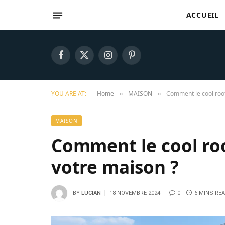
ACCUEIL
Facebook
X
Instagram
Pinterest
(Twitter)
YOU ARE AT:
Home
MAISON
Comment le cool roofi
»
»
MAISON
Comment le cool roof
votre maison ?
BY
LUCIAN
18 NOVEMBRE 2024
0
6 MINS RE