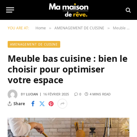
YOU ARE AT:
Home
AMENAGEMENT DE CUISINE
Meuble bas cuisine : bien le choisir pour optimiser votre espace
»
»
AMENAGEMENT DE CUISINE
Meuble bas cuisine : bien le
choisir pour optimiser
votre espace
BY
LUCIAN
16 FÉVRIER 2025
0
4 MINS READ
Share