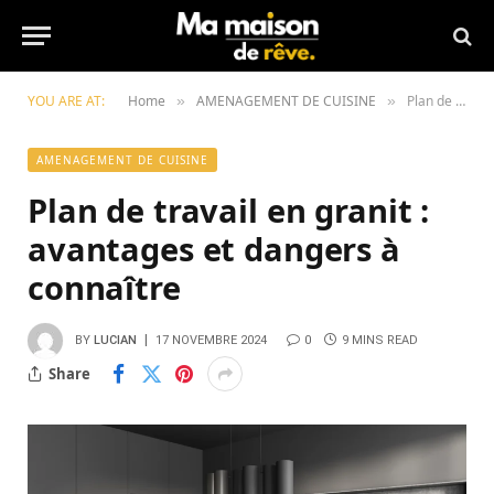
YOU ARE AT:
Home
AMENAGEMENT DE CUISINE
Plan de travail en granit : avantages et dangers à connaître
»
»
AMENAGEMENT DE CUISINE
Plan de travail en granit :
avantages et dangers à
connaître
BY
LUCIAN
17 NOVEMBRE 2024
0
9 MINS READ
Share