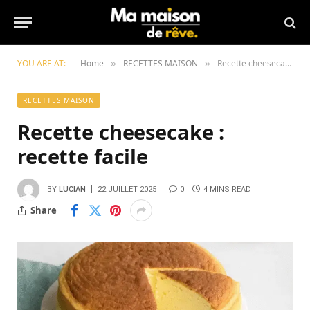
YOU ARE AT:
Home
RECETTES MAISON
Recette cheesecake : recette facile
»
»
RECETTES MAISON
Recette cheesecake :
recette facile
BY
LUCIAN
22 JUILLET 2025
0
4 MINS READ
Share