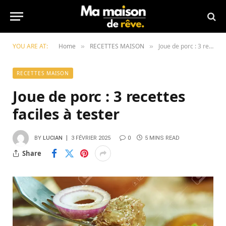
YOU ARE AT:
Home
RECETTES MAISON
Joue de porc : 3 recettes faciles à tester
»
»
RECETTES MAISON
Joue de porc : 3 recettes
faciles à tester
BY
LUCIAN
3 FÉVRIER 2025
0
5 MINS READ
Share