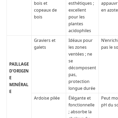
bois et
esthétiques ;
appauvri
copeaux de
excellent
en azote
bois
pour les
plantes
acidophiles
Graviers et
Idéaux pour
N’enrich
galets
les zones
pas le so
ventées ; ne
se
PAILLAGE
décomposent
D’ORIGIN
pas,
E
protection
MINÉRAL
longue durée
E
Ardoise pilée
Élégante et
Peut mod
fonctionnelle
pH du so
; absorbe la