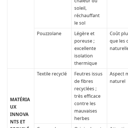
chaleur du
soleil,
réchauffant
le sol
Pouzzolane
Légère et
Coût plu
poreuse ;
que les 
excellente
naturell
isolation
thermique
Textile recyclé
Feutres issus
Aspect 
de fibres
naturel
recyclées ;
très efficace
MATÉRIA
contre les
UX
mauvaises
INNOVA
herbes
NTS ET