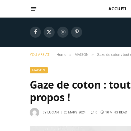
ACCUEIL
Facebook
X
Instagram
Pinterest
(Twitter)
YOU ARE AT:
Home
MAISON
Gaze de coton : tout c
»
»
MAISON
Gaze de coton : tout 
propos !
BY
LUCIAN
20 MARS 2024
0
10 MINS READ