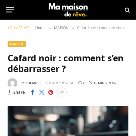
YOU ARE AT:
Home
MAISON
Cafard noir : comment s’en débarrasser ?
»
»
MAISON
Cafard noir : comment s’en
débarrasser ?
BY
LUCIAN
19 DÉCEMBRE 2023
0
10 MINS READ
Share